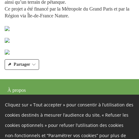
ainsi qu’un terrain de pétanque.
Ce projet a été financé par la Métropole du Grand Paris et par la
Région via Île-de-France Nature.
Partager
À propos
Ce site participatif a été réalisé grâce à la plateforme innovante de
participation
Cap Collectif
, selon les principes de la
démocratie ouverte
.
Cliquez sur « Tout accepter » pour consentir à l’utilisation des
cookies destinés à mesurer l’audience du site, « Refuser les
Facebook
Twitter
Autres liens
cookies optionnels » pour refuser l’utilisation des cookies
Cookies
non-fonctionnels et “Paramétrer vos cookies” pour plus de
Gestion des cookies